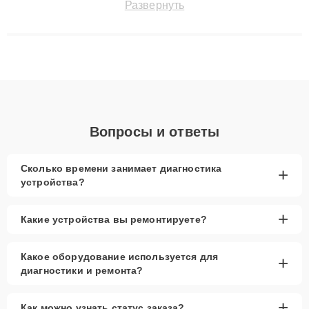
Развернуть
восстанавливать технику с сохранением гарантии до 3 лет.
Наши мастера решают сложные случаи: от замены матриц и
материнских плат до ремонта после залития и восстановления
данных. Благодаря высокой квалификации и ответственному
подходу клиенты получают быстрый, качественный ремонт и
понятные объяснения по результатам диагностики.
Вопросы и ответы
Сколько времени занимает диагностика
+
устройства?
+
Какие устройства вы ремонтируете?
Какое оборудование используется для
+
диагностики и ремонта?
+
Как можно узнать статус заказа?