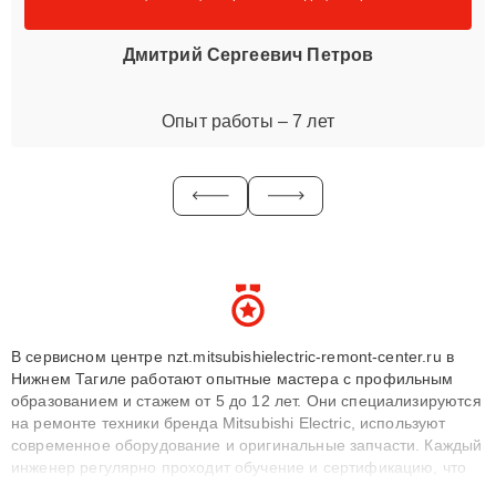
Дмитрий Сергеевич Петров
Опыт работы – 7 лет
В сервисном центре nzt.mitsubishielectric-remont-center.ru в
Нижнем Тагиле работают опытные мастера с профильным
образованием и стажем от 5 до 12 лет. Они специализируются
на ремонте техники бренда Mitsubishi Electric, используют
современное оборудование и оригинальные запчасти. Каждый
инженер регулярно проходит обучение и сертификацию, что
позволяет быстро и точноdiagnostikировать поломки и