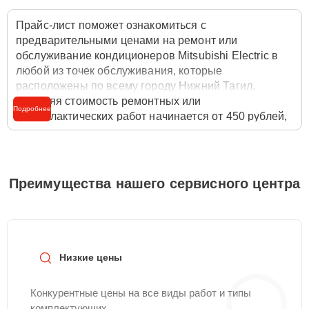
Прайс-лист поможет ознакомиться с
предварительными ценами на ремонт или
обслуживание кондиционеров Mitsubishi Electric в
любой из точек обслуживания, которые
расположены по всему городу Нижний Тагил.
Средняя стоимость ремонтных или
Подробнее
профилактических работ начинается от 450 рублей,
однако цены на разные виды комплектующих могут
различаться. Полную стоимость работ с учётом
запчастей или расходных материалов необходимо
уточнять со специалистом службы заботы о
Преимущества нашего сервисного центра
клиентах. Для расчета итоговой стоимости ремонта
кондиционера достаточно позвонить по телефону
горячей линии
+7 (800) 301-53-70
или оставить
заявку на нашем сайте Mitsubishielectric-Remont-
Center.
Низкие цены
Конкурентные цены на все виды работ и типы
комплектующих