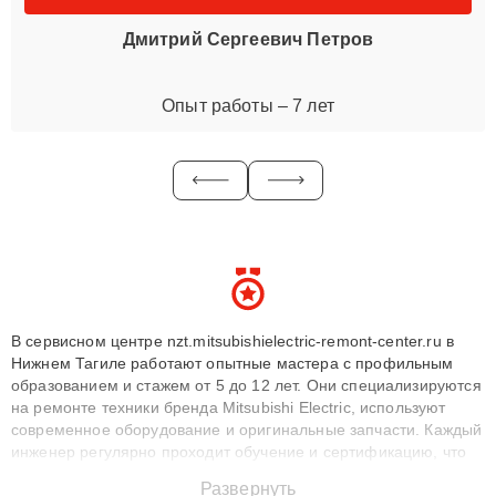
Дмитрий Сергеевич Петров
Опыт работы – 7 лет
В сервисном центре nzt.mitsubishielectric-remont-center.ru в
Нижнем Тагиле работают опытные мастера с профильным
образованием и стажем от 5 до 12 лет. Они специализируются
на ремонте техники бренда Mitsubishi Electric, используют
современное оборудование и оригинальные запчасти. Каждый
инженер регулярно проходит обучение и сертификацию, что
позволяет быстро и точноdiagnostikировать поломки и
Развернуть
восстанавливать технику с сохранением гарантии до 3 лет.