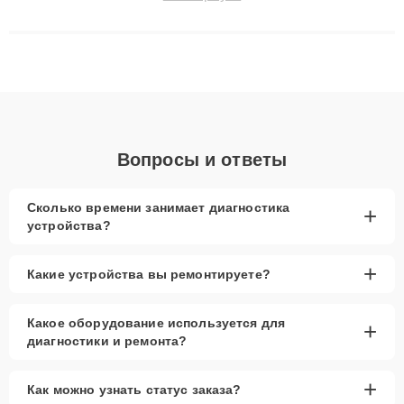
Наши мастера решают сложные случаи: от замены матриц и
материнских плат до ремонта после залития и восстановления
данных. Благодаря высокой квалификации и ответственному
подходу клиенты получают быстрый, качественный ремонт и
понятные объяснения по результатам диагностики.
Вопросы и ответы
Сколько времени занимает диагностика
+
устройства?
+
Какие устройства вы ремонтируете?
Какое оборудование используется для
+
диагностики и ремонта?
+
Как можно узнать статус заказа?