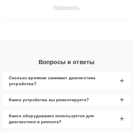
позволяет быстро и точноdiagnostikировать поломки и
Развернуть
восстанавливать технику с сохранением гарантии до 3 лет.
Наши мастера решают сложные случаи: от замены матриц и
материнских плат до ремонта после залития и восстановления
данных. Благодаря высокой квалификации и ответственному
подходу клиенты получают быстрый, качественный ремонт и
понятные объяснения по результатам диагностики.
Вопросы и ответы
Сколько времени занимает диагностика
+
устройства?
+
Какие устройства вы ремонтируете?
Какое оборудование используется для
+
диагностики и ремонта?