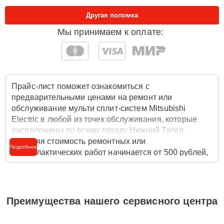
Другая поломка
Мы принимаем к оплате:
Прайс-лист поможет ознакомиться с
предварительными ценами на ремонт или
обслуживание мульти сплит-систем Mitsubishi
Electric в любой из точек обслуживания, которые
расположены по всему городу Нижний Тагил.
Средняя стоимость ремонтных или
Подробнее
профилактических работ начинается от 500 рублей,
однако цены на разные виды комплектующих могут
различаться. Полную стоимость работ с учётом
запчастей или расходных материалов необходимо
уточнять со специалистом службы заботы о
Преимущества нашего сервисного центра
клиентах. Для расчета итоговой стоимости ремонта
мульти сплит-систем достаточно позвонить по