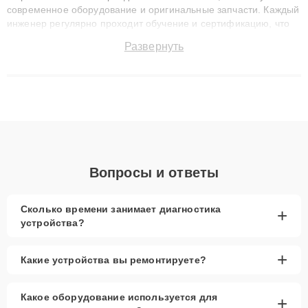
современное оборудование и оригинальные запчасти. Каждый
инженер регулярно проходит обучение и сертификацию, что
позволяет быстро и точноdiagnostikировать поломки и
Развернуть
восстанавливать технику с сохранением гарантии до 3 лет.
Наши мастера решают сложные случаи: от замены матриц и
материнских плат до ремонта после залития и восстановления
данных. Благодаря высокой квалификации и ответственному
подходу клиенты получают быстрый, качественный ремонт и
понятные объяснения по результатам диагностики.
Вопросы и ответы
Сколько времени занимает диагностика
+
устройства?
+
Какие устройства вы ремонтируете?
Какое оборудование используется для
+