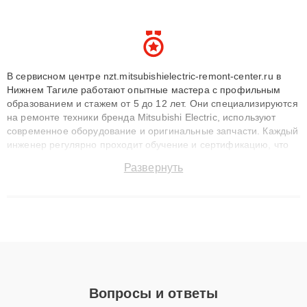
В сервисном центре nzt.mitsubishielectric-remont-center.ru в
Нижнем Тагиле работают опытные мастера с профильным
образованием и стажем от 5 до 12 лет. Они специализируются
на ремонте техники бренда Mitsubishi Electric, используют
современное оборудование и оригинальные запчасти. Каждый
инженер регулярно проходит обучение и сертификацию, что
позволяет быстро и точноdiagnostikировать поломки и
Развернуть
восстанавливать технику с сохранением гарантии до 3 лет.
Наши мастера решают сложные случаи: от замены матриц и
материнских плат до ремонта после залития и восстановления
данных. Благодаря высокой квалификации и ответственному
подходу клиенты получают быстрый, качественный ремонт и
понятные объяснения по результатам диагностики.
Вопросы и ответы