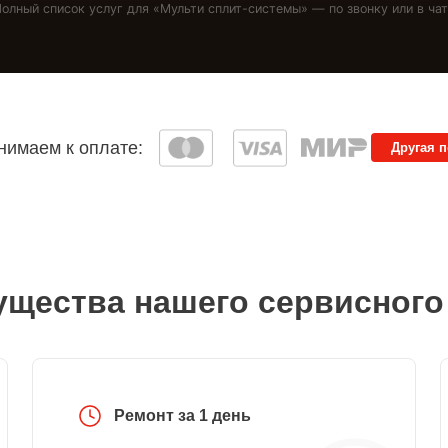
олный список услуг для «
Мульти сплит-системы
» — по звонку или в ча
имаем к оплате:
Другая 
щества нашего сервисного
Ремонт за 1 день