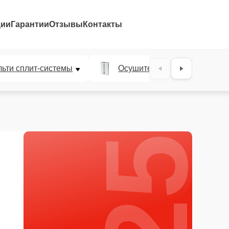
ции
Гарантии
Отзывы
Контакты
25%
ьти сплит-системы
Осушители воздуха