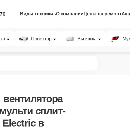
-70
Виды техники
О компании
Цены на ремонт
Ак
уха
Проектор
Вытяжка
Мул
 вентилятора
мульти сплит-
Electric в