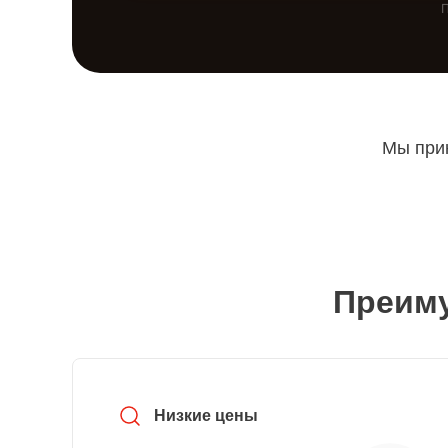
П
Мы прин
Преиму
Низкие цены