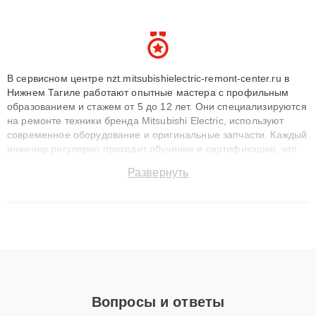
В сервисном центре nzt.mitsubishielectric-remont-center.ru в
Нижнем Тагиле работают опытные мастера с профильным
образованием и стажем от 5 до 12 лет. Они специализируются
на ремонте техники бренда Mitsubishi Electric, используют
современное оборудование и оригинальные запчасти. Каждый
инженер регулярно проходит обучение и сертификацию, что
позволяет быстро и точноdiagnostikировать поломки и
Развернуть
восстанавливать технику с сохранением гарантии до 3 лет.
Наши мастера решают сложные случаи: от замены матриц и
материнских плат до ремонта после залития и восстановления
данных. Благодаря высокой квалификации и ответственному
подходу клиенты получают быстрый, качественный ремонт и
понятные объяснения по результатам диагностики.
Вопросы и ответы