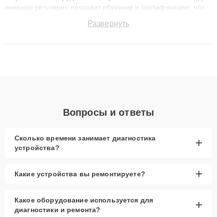
инженер регулярно проходит обучение и сертификацию, что
позволяет быстро и точноdiagnostikировать поломки и
Развернуть
восстанавливать технику с сохранением гарантии до 3 лет.
Наши мастера решают сложные случаи: от замены матриц и
материнских плат до ремонта после залития и восстановления
данных. Благодаря высокой квалификации и ответственному
подходу клиенты получают быстрый, качественный ремонт и
понятные объяснения по результатам диагностики.
Вопросы и ответы
Сколько времени занимает диагностика
+
устройства?
+
Какие устройства вы ремонтируете?
Какое оборудование используется для
+
диагностики и ремонта?