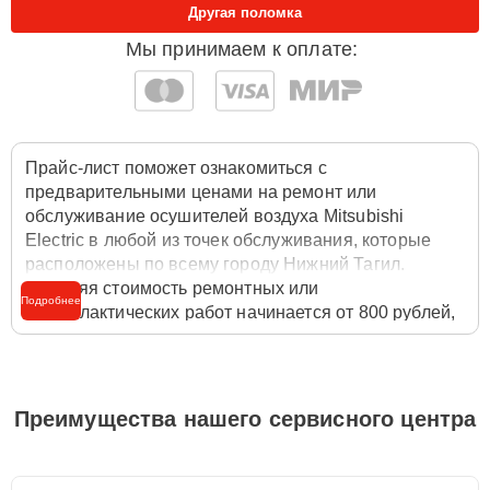
Другая поломка
Мы принимаем к оплате:
Прайс-лист поможет ознакомиться с
предварительными ценами на ремонт или
обслуживание осушителей воздуха Mitsubishi
Electric в любой из точек обслуживания, которые
расположены по всему городу Нижний Тагил.
Средняя стоимость ремонтных или
Подробнее
профилактических работ начинается от 800 рублей,
однако цены на разные виды комплектующих могут
различаться. Полную стоимость работ с учётом
запчастей или расходных материалов необходимо
уточнять со специалистом службы заботы о
Преимущества нашего сервисного центра
клиентах. Для расчета итоговой стоимости ремонта -
достаточно позвонить по телефону горячей линии
+7 (800) 301-53-70
или оставить заявку на нашем