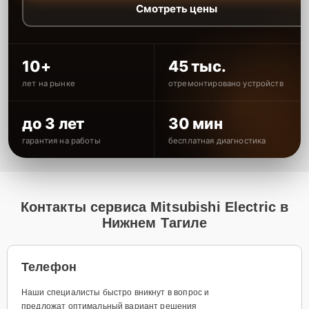
Смотреть цены
10+
45 тыс.
лет на рынке
отремонтировано устройств
до 3 лет
30 мин
гарантия на работы
бесплатная диагностика
Контакты сервиса Mitsubishi Electric в
Нижнем Тагиле
Телефон
Наши специалисты быстро вникнут в вопрос и
предложат оптимальный вариант решения