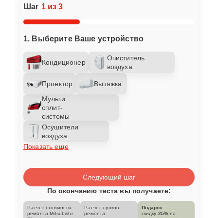
Шаг
1 из 3
1. Выберите Ваше устройство
Очиститель
Кондиционер
воздуха
Проектор
Вытяжка
Мульти
сплит-
системы
Осушители
воздуха
Показать еще
Следующий шаг
По окончанию теста вы получаете:
Расчет стоимости
Расчет сроков
Подарок:
ремонта Mitsubishi
ремонта
скидку
25%
на