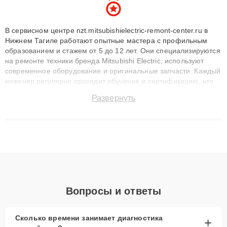
В сервисном центре nzt.mitsubishielectric-remont-center.ru в
Нижнем Тагиле работают опытные мастера с профильным
образованием и стажем от 5 до 12 лет. Они специализируются
на ремонте техники бренда Mitsubishi Electric, используют
современное оборудование и оригинальные запчасти. Каждый
инженер регулярно проходит обучение и сертификацию, что
позволяет быстро и точноdiagnostikировать поломки и
Развернуть
восстанавливать технику с сохранением гарантии до 3 лет.
Наши мастера решают сложные случаи: от замены матриц и
материнских плат до ремонта после залития и восстановления
данных. Благодаря высокой квалификации и ответственному
подходу клиенты получают быстрый, качественный ремонт и
понятные объяснения по результатам диагностики.
Вопросы и ответы
Сколько времени занимает диагностика
+