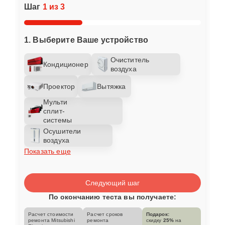
Шаг
1 из 3
1. Выберите Ваше устройство
Очиститель
Кондиционер
воздуха
Проектор
Вытяжка
Мульти
сплит-
системы
Осушители
воздуха
Показать еще
Следующий шаг
По окончанию теста вы получаете:
Расчет стоимости
Расчет сроков
Подарок:
ремонта Mitsubishi
ремонта
скидку
25%
на