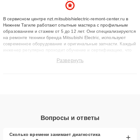
В сервисном центре nzt.mitsubishielectric-remont-center.ru в
Нижнем Тагиле работают опытные мастера с профильным
образованием и стажем от 5 до 12 лет. Они специализируются
на ремонте техники бренда Mitsubishi Electric, используют
современное оборудование и оригинальные запчасти. Каждый
инженер регулярно проходит обучение и сертификацию, что
позволяет быстро и точноdiagnostikировать поломки и
Развернуть
восстанавливать технику с сохранением гарантии до 3 лет.
Наши мастера решают сложные случаи: от замены матриц и
материнских плат до ремонта после залития и восстановления
данных. Благодаря высокой квалификации и ответственному
подходу клиенты получают быстрый, качественный ремонт и
понятные объяснения по результатам диагностики.
Вопросы и ответы
Сколько времени занимает диагностика
+