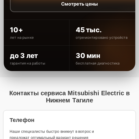
Смотреть цены
10+
45 тыс.
лет на рынке
отремонтировано устройств
до 3 лет
30 мин
гарантия на работы
бесплатная диагностика
Контакты сервиса Mitsubishi Electric в
Нижнем Тагиле
Телефон
Наши специалисты быстро вникнут в вопрос и
предложат оптимальный вариант решения