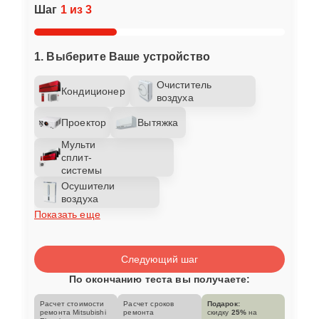
Шаг
1 из 3
1. Выберите Ваше устройство
Очиститель
Кондиционер
воздуха
Проектор
Вытяжка
Мульти
сплит-
системы
Осушители
воздуха
Показать еще
Следующий шаг
По окончанию теста вы получаете:
Расчет стоимости
Расчет сроков
Подарок:
ремонта Mitsubishi
ремонта
скидку
25%
на