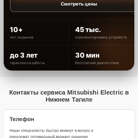
Смотреть цены
10+
45 тыс.
лет на рынке
отремонтировано устройств
до 3 лет
30 мин
гарантия на работы
бесплатная диагностика
Контакты сервиса Mitsubishi Electric в
Нижнем Тагиле
Телефон
Наши специалисты быстро вникнут в вопрос и
предложат оптимальный вариант решения