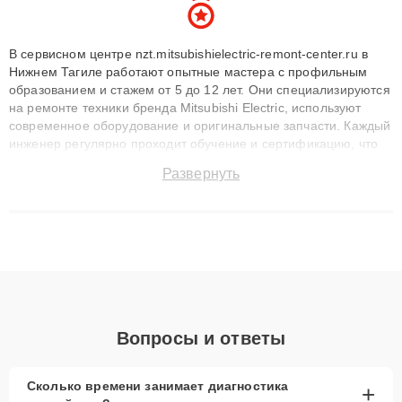
В сервисном центре nzt.mitsubishielectric-remont-center.ru в
Нижнем Тагиле работают опытные мастера с профильным
образованием и стажем от 5 до 12 лет. Они специализируются
на ремонте техники бренда Mitsubishi Electric, используют
современное оборудование и оригинальные запчасти. Каждый
инженер регулярно проходит обучение и сертификацию, что
позволяет быстро и точноdiagnostikировать поломки и
Развернуть
восстанавливать технику с сохранением гарантии до 3 лет.
Наши мастера решают сложные случаи: от замены матриц и
материнских плат до ремонта после залития и восстановления
данных. Благодаря высокой квалификации и ответственному
подходу клиенты получают быстрый, качественный ремонт и
понятные объяснения по результатам диагностики.
Вопросы и ответы
Сколько времени занимает диагностика
+