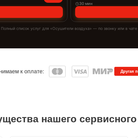
30 мин
Полный список услуг для «
Осушители воздуха
» — по звонку или в чате
имаем к оплате:
Другая 
щества нашего сервисного