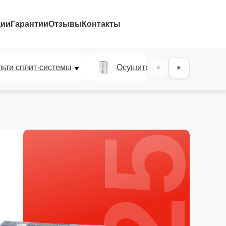
ции
Гарантии
Отзывы
Контакты
25%
ьти сплит-системы
Осушители воздуха