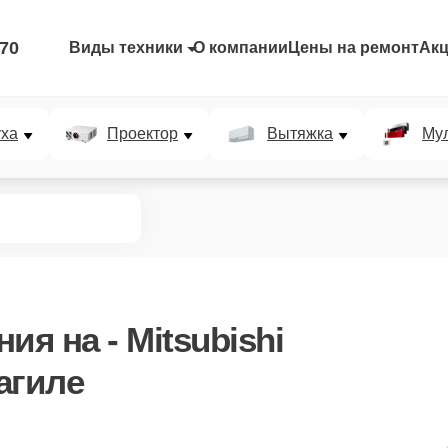
-70
Виды техники
О компании
Цены на ремонт
Ак
уха
Проектор
Вытяжка
Мул
ния
на - Mitsubishi
Тагиле