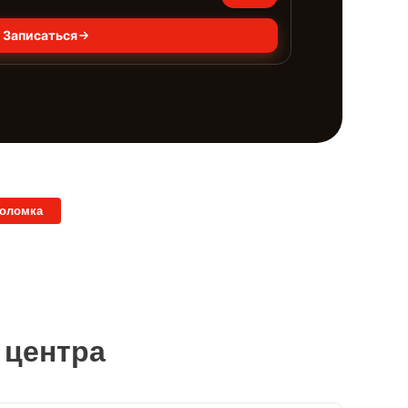
Записаться
поломка
 центра