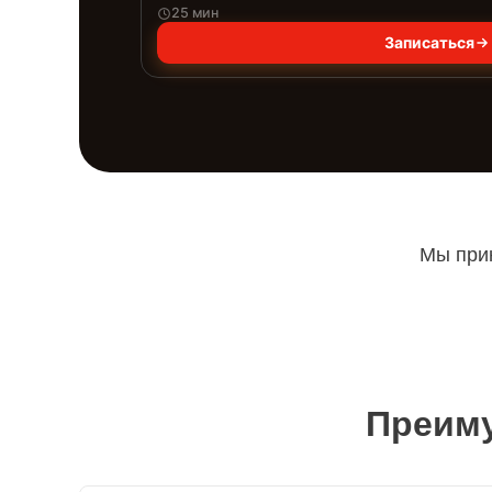
25 мин
Записаться
Мы прин
Преиму