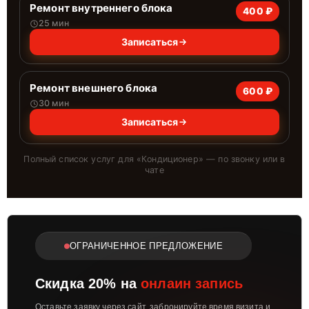
Ремонт внутреннего блока
400 ₽
25 мин
Записаться
Ремонт внешнего блока
600 ₽
30 мин
Записаться
Полный список услуг для «
Кондиционер
» — по звонку или в
чате
ОГРАНИЧЕННОЕ ПРЕДЛОЖЕНИЕ
Скидка 20% на
онлаин запись
Оставьте заявку через сайт, забронируйте время визита и