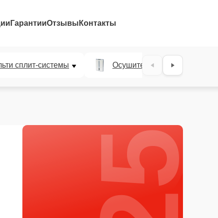
ции
Гарантии
Отзывы
Контакты
25%
ьти сплит-системы
Осушители воздуха