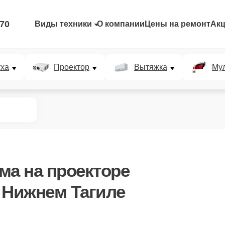
-70
Виды техники
О компании
Цены на ремонт
Ак
уха
Проектор
Вытяжка
Мул
ема
на проекторе
 в Нижнем Тагиле