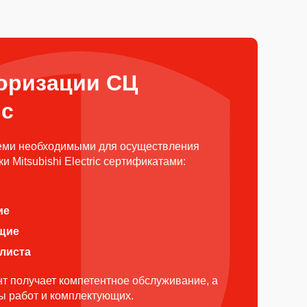
оризации СЦ
ic
еми необходимыми для осуществления
 Mitsubishi Electric сертификатами:
ие
щие
алиста
т получает компетентное обслуживание, а
ды работ и комплектующих.