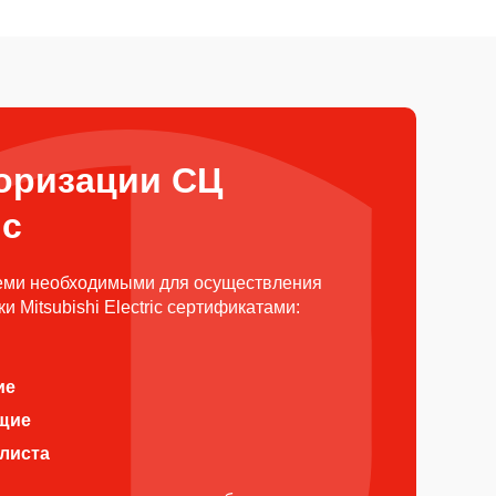
оризации СЦ
ic
еми необходимыми для осуществления
 Mitsubishi Electric сертификатами:
ие
щие
алиста