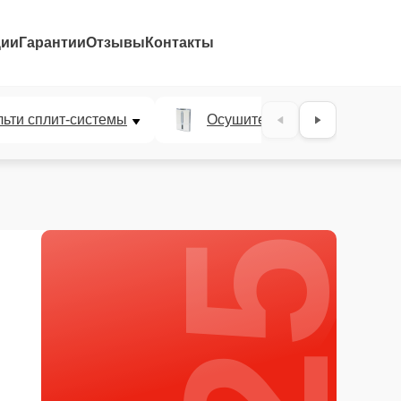
ции
Гарантии
Отзывы
Контакты
25%
ьти сплит-системы
Осушители воздуха