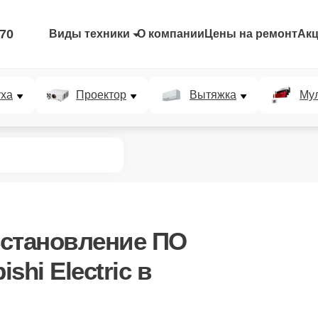
-70
Виды техники
О компании
Цены на ремонт
Ак
уха
Проектор
Вытяжка
Мул
сстановление ПО
shi Electric в