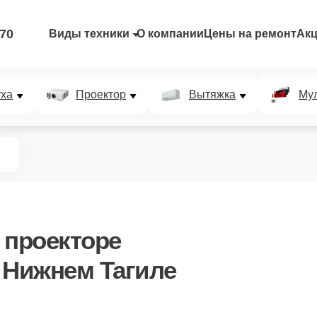
-70
Виды техники
О компании
Цены на ремонт
Ак
уха
Проектор
Вытяжка
Мул
 проекторе
 в Нижнем Тагиле