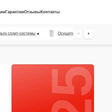
ции
Гарантии
Отзывы
Контакты
25%
ьти сплит-системы
Осушители воздуха