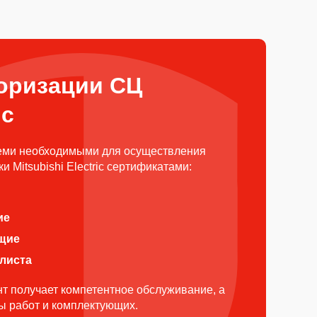
оризации СЦ
ic
еми необходимыми для осуществления
 Mitsubishi Electric сертификатами:
ие
щие
алиста
т получает компетентное обслуживание, а
ды работ и комплектующих.