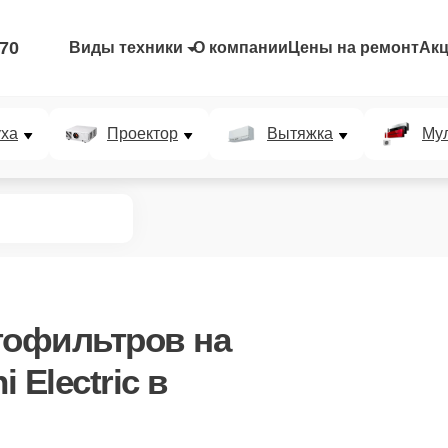
-70
Виды техники
О компании
Цены на ремонт
Ак
уха
Проектор
Вытяжка
Мул
тофильтров
на
 Electric в