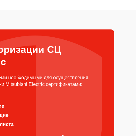
оризации СЦ
ic
еми необходимыми для осуществления
 Mitsubishi Electric сертификатами:
ие
щие
алиста