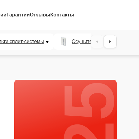
ции
Гарантии
Отзывы
Контакты
25%
ьти сплит-системы
Осушители воздуха