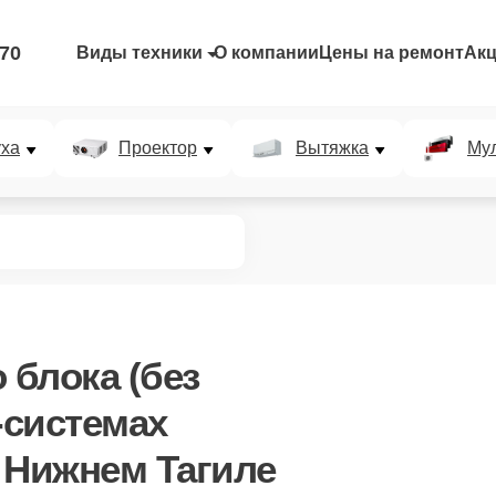
-70
Виды техники
О компании
Цены на ремонт
Ак
уха
Проектор
Вытяжка
Мул
 блока (без
-системах
 в Нижнем Тагиле