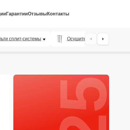
ции
Гарантии
Отзывы
Контакты
25%
ьти сплит-системы
Осушители воздуха