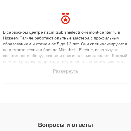
В сервисном центре nzt.mitsubishielectric-remont-center.ru в
Нижнем Тагиле работают опытные мастера с профильным
образованием и стажем от 5 до 12 лет. Они специализируются
на ремонте техники бренда Mitsubishi Electric, используют
современное оборудование и оригинальные запчасти. Каждый
инженер регулярно проходит обучение и сертификацию, что
позволяет быстро и точноdiagnostikировать поломки и
Развернуть
восстанавливать технику с сохранением гарантии до 3 лет.
Наши мастера решают сложные случаи: от замены матриц и
материнских плат до ремонта после залития и восстановления
данных. Благодаря высокой квалификации и ответственному
подходу клиенты получают быстрый, качественный ремонт и
понятные объяснения по результатам диагностики.
Вопросы и ответы