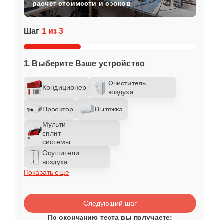
расчет стоимости и сроков
Шаг
1 из 3
1. Выберите Ваше устройство
Очиститель
Кондиционер
воздуха
Проектор
Вытяжка
Мульти
сплит-
системы
Осушители
воздуха
Показать еще
Следующий шаг
По окончанию теста вы получаете: