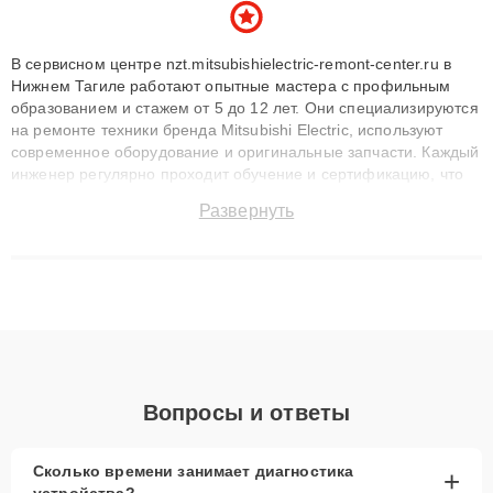
В сервисном центре nzt.mitsubishielectric-remont-center.ru в
Нижнем Тагиле работают опытные мастера с профильным
образованием и стажем от 5 до 12 лет. Они специализируются
на ремонте техники бренда Mitsubishi Electric, используют
современное оборудование и оригинальные запчасти. Каждый
инженер регулярно проходит обучение и сертификацию, что
позволяет быстро и точноdiagnostikировать поломки и
Развернуть
восстанавливать технику с сохранением гарантии до 3 лет.
Наши мастера решают сложные случаи: от замены матриц и
материнских плат до ремонта после залития и восстановления
данных. Благодаря высокой квалификации и ответственному
подходу клиенты получают быстрый, качественный ремонт и
понятные объяснения по результатам диагностики.
Вопросы и ответы
Сколько времени занимает диагностика
+
устройства?