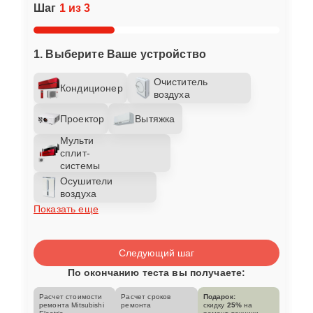
Шаг
1 из 3
1. Выберите Ваше устройство
Очиститель
Кондиционер
воздуха
Проектор
Вытяжка
Мульти
сплит-
системы
Осушители
воздуха
Показать еще
Следующий шаг
По окончанию теста вы получаете:
Расчет стоимости
Расчет сроков
Подарок:
ремонта Mitsubishi
ремонта
скидку
25%
на