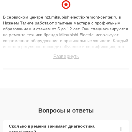
В сервисном центре nzt.mitsubishielectric-remont-center.ru в
Нижнем Тагиле работают опытные мастера с профильным
образованием и стажем от 5 до 12 лет. Они специализируются
на ремонте техники бренда Mitsubishi Electric, используют
современное оборудование и оригинальные запчасти. Каждый
инженер регулярно проходит обучение и сертификацию, что
позволяет быстро и точноdiagnostikировать поломки и
Развернуть
восстанавливать технику с сохранением гарантии до 3 лет.
Наши мастера решают сложные случаи: от замены матриц и
материнских плат до ремонта после залития и восстановления
данных. Благодаря высокой квалификации и ответственному
подходу клиенты получают быстрый, качественный ремонт и
понятные объяснения по результатам диагностики.
Вопросы и ответы
Сколько времени занимает диагностика
+
устройства?