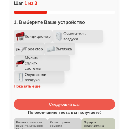
Шаг
1 из 3
1. Выберите Ваше устройство
Очиститель
Кондиционер
воздуха
Проектор
Вытяжка
Мульти
сплит-
системы
Осушители
воздуха
Показать еще
Следующий шаг
По окончанию теста вы получаете:
Расчет стоимости
Расчет сроков
Подарок:
ремонта Mitsubishi
ремонта
скидку
25%
на