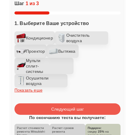
Шаг
1 из 3
1. Выберите Ваше устройство
Очиститель
Кондиционер
воздуха
Проектор
Вытяжка
Мульти
сплит-
системы
Осушители
воздуха
Показать еще
Следующий шаг
По окончанию теста вы получаете:
Расчет стоимости
Расчет сроков
Подарок:
ремонта Mitsubishi
ремонта
скидку
25%
на