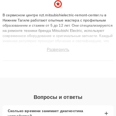
В сервисном центре nzt.mitsubishielectric-remont-center.ru в
Нижнем Тагиле работают опытные мастера с профильным
образованием и стажем от 5 до 12 лет. Они специализируются
на ремонте техники бренда Mitsubishi Electric, используют
современное оборудование и оригинальные запчасти. Каждый
инженер регулярно проходит обучение и сертификацию, что
позволяет быстро и точноdiagnostikировать поломки и
Развернуть
восстанавливать технику с сохранением гарантии до 3 лет.
Наши мастера решают сложные случаи: от замены матриц и
материнских плат до ремонта после залития и восстановления
данных. Благодаря высокой квалификации и ответственному
подходу клиенты получают быстрый, качественный ремонт и
понятные объяснения по результатам диагностики.
Вопросы и ответы
Сколько времени занимает диагностика
+
устройства?