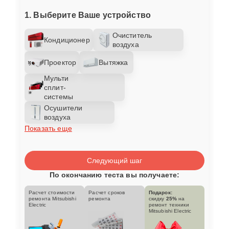
1. Выберите Ваше устройство
Очиститель
Кондиционер
воздуха
Проектор
Вытяжка
Мульти
сплит-
системы
Осушители
воздуха
Показать еще
Следующий шаг
По окончанию теста вы получаете:
Расчет стоимости
Расчет сроков
Подарок:
ремонта Mitsubishi
ремонта
скидку
25%
на
Electric
ремонт техники
Mitsubishi Electric