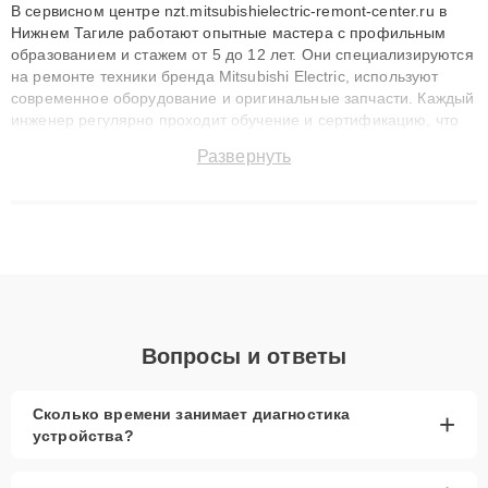
В сервисном центре nzt.mitsubishielectric-remont-center.ru в
Нижнем Тагиле работают опытные мастера с профильным
образованием и стажем от 5 до 12 лет. Они специализируются
на ремонте техники бренда Mitsubishi Electric, используют
современное оборудование и оригинальные запчасти. Каждый
инженер регулярно проходит обучение и сертификацию, что
позволяет быстро и точноdiagnostikировать поломки и
Развернуть
восстанавливать технику с сохранением гарантии до 3 лет.
Наши мастера решают сложные случаи: от замены матриц и
материнских плат до ремонта после залития и восстановления
данных. Благодаря высокой квалификации и ответственному
подходу клиенты получают быстрый, качественный ремонт и
понятные объяснения по результатам диагностики.
Вопросы и ответы
Сколько времени занимает диагностика
+
устройства?