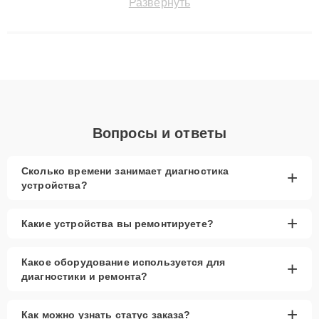
Развернуть
восстанавливать технику с сохранением гарантии до 3 лет.
Наши мастера решают сложные случаи: от замены матриц и
материнских плат до ремонта после залития и восстановления
данных. Благодаря высокой квалификации и ответственному
подходу клиенты получают быстрый, качественный ремонт и
понятные объяснения по результатам диагностики.
Вопросы и ответы
Сколько времени занимает диагностика
+
устройства?
+
Какие устройства вы ремонтируете?
Какое оборудование используется для
+
диагностики и ремонта?
+
Как можно узнать статус заказа?