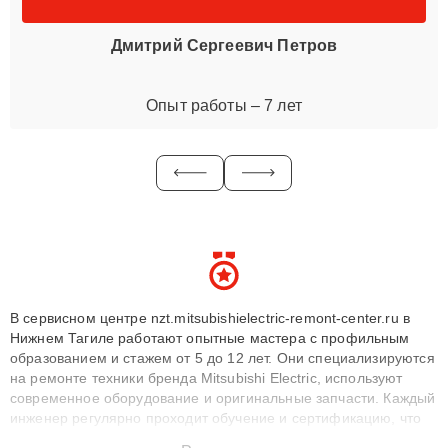
Дмитрий Сергеевич Петров
Опыт работы – 7 лет
В сервисном центре nzt.mitsubishielectric-remont-center.ru в
Нижнем Тагиле работают опытные мастера с профильным
образованием и стажем от 5 до 12 лет. Они специализируются
на ремонте техники бренда Mitsubishi Electric, используют
современное оборудование и оригинальные запчасти. Каждый
инженер регулярно проходит обучение и сертификацию, что
позволяет быстро и точноdiagnostikировать поломки и