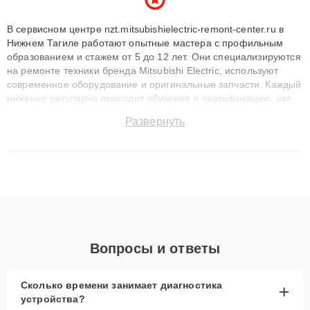
В сервисном центре nzt.mitsubishielectric-remont-center.ru в
Нижнем Тагиле работают опытные мастера с профильным
образованием и стажем от 5 до 12 лет. Они специализируются
на ремонте техники бренда Mitsubishi Electric, используют
современное оборудование и оригинальные запчасти. Каждый
инженер регулярно проходит обучение и сертификацию, что
позволяет быстро и точноdiagnostikировать поломки и
Развернуть
восстанавливать технику с сохранением гарантии до 3 лет.
Наши мастера решают сложные случаи: от замены матриц и
материнских плат до ремонта после залития и восстановления
данных. Благодаря высокой квалификации и ответственному
подходу клиенты получают быстрый, качественный ремонт и
понятные объяснения по результатам диагностики.
Вопросы и ответы
Сколько времени занимает диагностика
+
устройства?