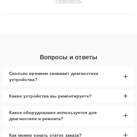
Развернуть
восстанавливать технику с сохранением гарантии до 3 лет.
Наши мастера решают сложные случаи: от замены матриц и
материнских плат до ремонта после залития и восстановления
данных. Благодаря высокой квалификации и ответственному
подходу клиенты получают быстрый, качественный ремонт и
понятные объяснения по результатам диагностики.
Вопросы и ответы
Сколько времени занимает диагностика
+
устройства?
+
Какие устройства вы ремонтируете?
Какое оборудование используется для
+
диагностики и ремонта?
+
Как можно узнать статус заказа?