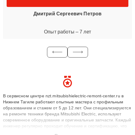
Дмитрий Сергеевич Петров
Опыт работы – 7 лет
В сервисном центре nzt.mitsubishielectric-remont-center.ru в
Нижнем Тагиле работают опытные мастера с профильным
образованием и стажем от 5 до 12 лет. Они специализируются
на ремонте техники бренда Mitsubishi Electric, используют
современное оборудование и оригинальные запчасти. Каждый
инженер регулярно проходит обучение и сертификацию, что
позволяет быстро и точноdiagnostikировать поломки и